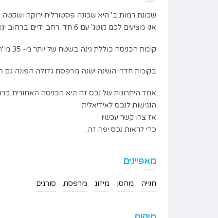
שכונת רמות ב' היא שכונה פסטורלית ירוקה ושקטה.
אנו מציעים לכם קוטג' עם 6 חד' רחב ידיים ברחוב יגאל אלון, שתי כניסות פרטיות, בשלושה מפלסים.
קומת הכניסה כוללת גינה בשטח של יותר מ- 35 מ"ר ומרפסת מהסלון לנוף ירושלמי מדהים,
בקומת חדרי השינה ישנה מרפסת גדולה הפונה גם היא 
אחד היתרונות של נכס זה היא הכניסה האחורית בר
הנגישות לנכס לאידיאלית.
אז צרו קשר עכשיו
כדי לראות נכס יפה זה.
רמות ב'
בית בכפר ברמות ירושלים
מאפיינים
₪5,190,000
נכס למכירה
חנייה
מחסן
מיזוג
מרפסת
סורגים
B
Bedrooms
Area
6
180
מיקום
Bathrooms