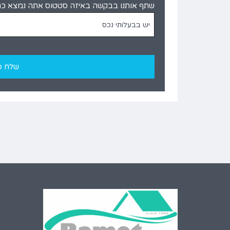
שתף אותנו בבקשה באיזה סטטוס אתה נמצא כר
יש בבעלותי נכס
[honeypot ramot-970]