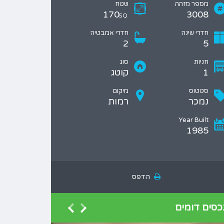
מספר מזהה
שטח
170
3008
SQ
חדרי שינה
חדרי אמבטיה
2
5
חניות
סוג
1
קוטג
סטטוס
מיקום
נמכר
רמות
Year Built
1985
הדפס
כסים דומים