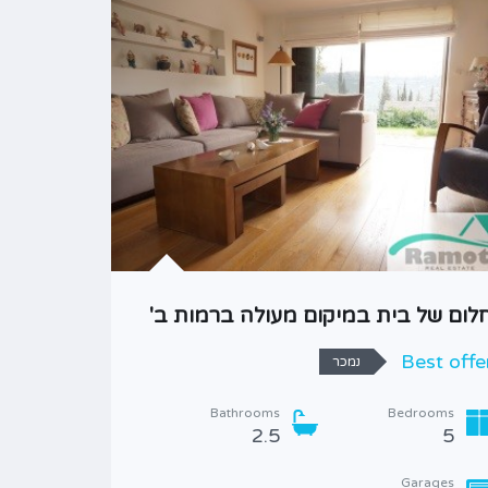
לום של בית במיקום מעולה ברמות ב'
בית בכפר
Best offe
,190,000
נמכר
Bathrooms
Bedrooms
Area
2.5
5
180
Garages
hrooms