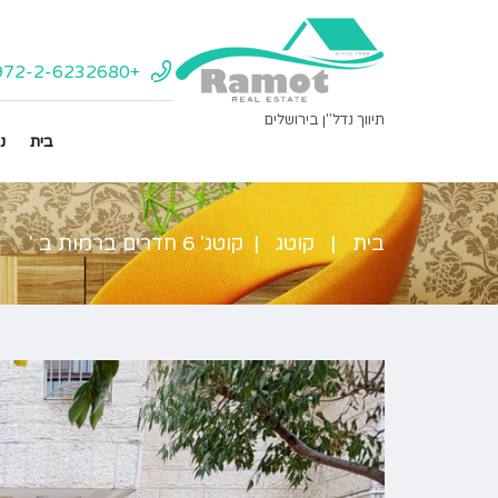
+972-2-6232680
תיווך נדל"ן בירושלים
בית
נ
בית
קוטג
קוטג' 6 חדרים ברמות ב '