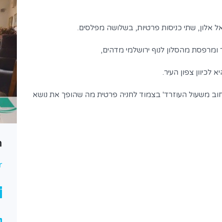
לכיוון צפון העיר.
חוב משעול העוזרד' בצמוד לחניה פרטית מה שהופך את נושא
בית ייחודי באבן שמואל
ח
r
₪4,350,000
נמכר
Bedrooms
Area
5
180
180
Garages
Bathrooms