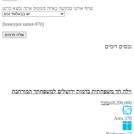
שתף אותנו בבקשה באיזה סטטוס אתה נמצא כרגע
[honeypot ramot-970]
נכסים דומים
וילה חד משפחתית ברמות ירושלים למשפחתך המורחבת
₪8,200,000
נמכר
Area
370
Bedrooms
14