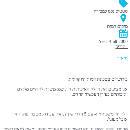
סטטוס
נכס למכירה
מיקום
רמות
Year Built
2000
הדפס
תיאור
בירושלים בשכונת רמות היוקרתית.
אנו מציעים את הוילה האיכותית הזו, שמאפשרת לך חיים מלאים
ואיכותיים בעידן העכשווי החדש.
וילה חד משפחתית- עם 5 חדרי שינה ,חדר עבודה, מטבח יפה. וחדר
אוכל מעוגל.
מהסלון היפה והמרווח ניתן להשקיף לנוף פנורמי פתוח . משם לצאת לחצר